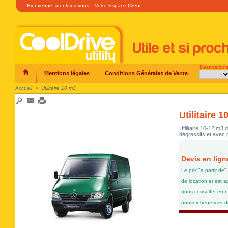
Bienvenue,
identifiez-vous
Votre Espace Client
Destination
Mentions légales
Conditions Générales de Vente
Accueil
>
Utilitaire 10 m3
Utilitaire 
Utilitaire 10-12 m3 d
dégressifs et avec 
Devis en lig
Le prix "a partir d
de location et est a
nous consulter en 
pouvoir beneficier de