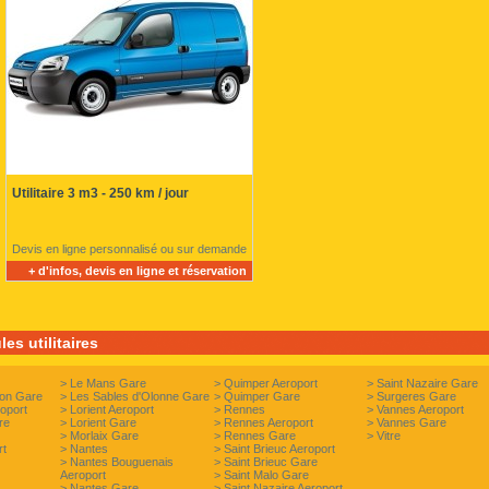
Utilitaire 3 m3 - 250 km / jour
Devis en ligne personnalisé ou sur demande
+ d'infos, devis en ligne et réservation
es utilitaires
>
Le Mans Gare
>
Quimper Aeroport
>
Saint Nazaire Gare
Yon Gare
>
Les Sables d'Olonne Gare
>
Quimper Gare
>
Surgeres Gare
oport
>
Lorient Aeroport
>
Rennes
>
Vannes Aeroport
re
>
Lorient Gare
>
Rennes Aeroport
>
Vannes Gare
>
Morlaix Gare
>
Rennes Gare
>
Vitre
rt
>
Nantes
>
Saint Brieuc Aeroport
>
Nantes Bouguenais
>
Saint Brieuc Gare
Aeroport
>
Saint Malo Gare
>
Nantes Gare
>
Saint Nazaire Aeroport