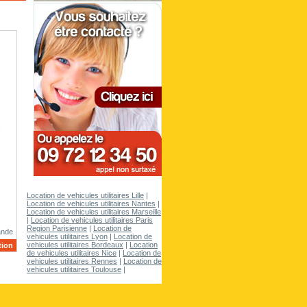
Location de vehicules utilitaires Lille
|
Location de vehicules utilitaires Nantes
|
Location de vehicules utilitaires Marseille
|
Location de vehicules utilitaires Paris
Region Parisienne
|
Location de
ande
vehicules utilitaires Lyon
|
Location de
vehicules utilitaires Bordeaux
|
Location
tion
de vehicules utilitaires Nice
|
Location de
vehicules utilitaires Rennes
|
Location de
vehicules utilitaires Toulouse
|