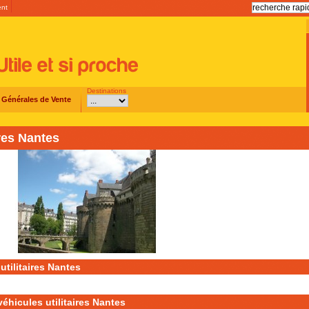
ent
Destinations
 Générales de Vente
ires Nantes
utilitaires Nantes
éhicules utilitaires Nantes