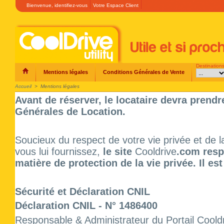
Bienvenue,
identifiez-vous
Votre Espace Client
Destination
Mentions légales
Conditions Générales de Vente
Accueil
>
Mentions légales
Avant de réserver, le locataire devra pren
Générales de Location.
Soucieux du respect de votre vie privée et de l
vous lui fournissez,
le site
Cooldrive
.com resp
matière de protection de la vie privée. Il e
Sécurité et Déclaration CNIL
Déclaration CNIL -
N°
1486400
Responsable & Administrateur du Portail Cooldri