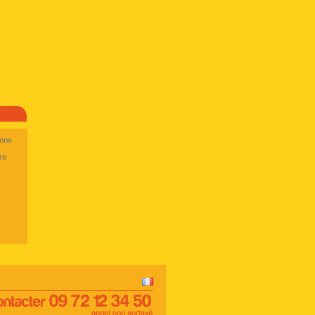
enne
re