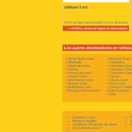
Utilitaire 5 m3
Devis en ligne personnalisé ou sur demande
+ d'infos, devis en ligne et réservation
Les autres destinations en véhicul
>
Aix les Bains Gare
>
Briancon Gare
>
Albertville
>
Chambery
>
Albertville Gare
>
Chambery Aero
>
Annecy
>
Chambery Gar
>
Annecy Aeroport
>
Chamonix Gar
>
Annecy Gare
>
Cluses
>
Annemasse Gare
>
Cluses Gare
>
Beaune Gare
>
Evian Gare
>
Bellegarde Gare
>
Geneve Cointri
>
Bourg en Bresse Gare
(Cote Francais)
>
Gex
Contactez-nous
P
Mentions légales
I
Conditions Générales de Vente
N
Qui sommes-nous ?