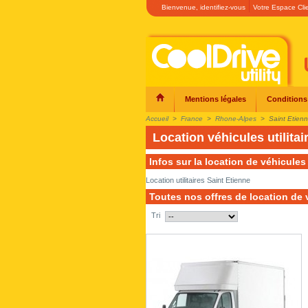
Bienvenue,
identifiez-vous
Votre Espace Cli
Mentions légales
Conditions
Accueil
>
France
>
Rhone-Alpes
>
Saint Etien
Location véhicules utilitai
Infos sur la location de véhicules 
Location utilitaires Saint Etienne
Toutes nos offres de location de v
Tri