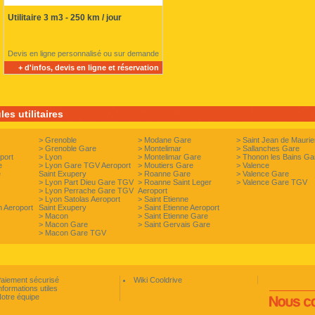
Utilitaire 3 m3 - 250 km / jour
Devis en ligne personnalisé ou sur demande
+ d'infos, devis en ligne et réservation
es utilitaires
>
Grenoble
>
Modane Gare
>
Saint Jean de Mauri
>
Grenoble Gare
>
Montelimar
>
Sallanches Gare
port
>
Lyon
>
Montelimar Gare
>
Thonon les Bains Ga
e
>
Lyon Gare TGV Aeroport
>
Moutiers Gare
>
Valence
e
Saint Exupery
>
Roanne Gare
>
Valence Gare
>
Lyon Part Dieu Gare TGV
>
Roanne Saint Leger
>
Valence Gare TGV
>
Lyon Perrache Gare TGV
Aeroport
>
Lyon Satolas Aeroport
>
Saint Etienne
n Aeroport
Saint Exupery
>
Saint Etienne Aeroport
>
Macon
>
Saint Etienne Gare
>
Macon Gare
>
Saint Gervais Gare
>
Macon Gare TGV
aiement sécurisé
Wiki Cooldrive
nformations utiles
otre équipe