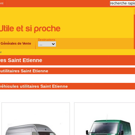
ent
Destinations
 Générales de Vente
ne
res Saint Etienne
utilitaires Saint Etienne
éhicules utilitaires Saint Etienne