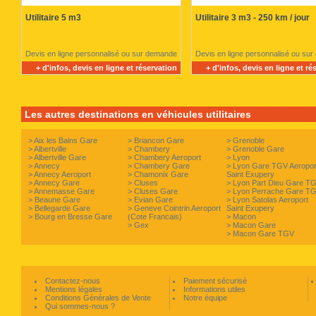
Utilitaire 5 m3
Utilitaire 3 m3 - 250 km / jour
Devis en ligne personnalisé ou sur demande
Devis en ligne personnalisé ou su
+ d'infos, devis en ligne et réservation
+ d'infos, devis en ligne et ré
Les autres destinations en véhicules utilitaires
>
Aix les Bains Gare
>
Briancon Gare
>
Grenoble
>
Albertville
>
Chambery
>
Grenoble Gare
>
Albertville Gare
>
Chambery Aeroport
>
Lyon
>
Annecy
>
Chambery Gare
>
Lyon Gare TGV Aeropor
>
Annecy Aeroport
>
Chamonix Gare
Saint Exupery
>
Annecy Gare
>
Cluses
>
Lyon Part Dieu Gare T
>
Annemasse Gare
>
Cluses Gare
>
Lyon Perrache Gare T
>
Beaune Gare
>
Evian Gare
>
Lyon Satolas Aeroport
>
Bellegarde Gare
>
Geneve Cointrin Aeroport
Saint Exupery
>
Bourg en Bresse Gare
(Cote Francais)
>
Macon
>
Gex
>
Macon Gare
>
Macon Gare TGV
Contactez-nous
Paiement sécurisé
Mentions légales
Informations utiles
Conditions Générales de Vente
Notre équipe
Qui sommes-nous ?