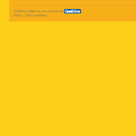
CoolDrive Utility est une marque de
©2011 - 2016 CoolDrive