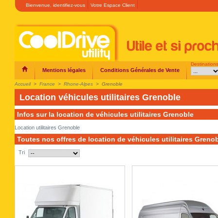
Bienvenue,
identifiez-vous
Votre Espace Client
Destination
Mentions légales
Conditions Générales de Vente
Accueil
>
France
>
Rhone-Alpes
>
Grenoble
Location véhicules utilitaires Grenoble
Infos sur la location de véhicules utilitaires Grenoble
Location utilitaires Grenoble
Toutes nos offres de location de véhicules utilitaires Greno
Tri