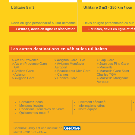
Utilitaire 5 m3
Utilitaire 3 m3 - 250 km / jour
Devis en ligne personnalisé ou sur demande
Devis en ligne personnalisé ou su
+ d'infos, devis en ligne et réservation
+ d'infos, devis en ligne et ré
Les autres destinations en véhicules utilitaires
>
Aix en Provence
>
Avignon Gare TGV
>
Gap Gare
>
Aix en Provence Gare
>
Avignon Montfavet
>
Juan Les Pins Gare
TGV
Aeroport
>
Marseille
>
Antibes Gare
>
Beaulieu sur Mer Gare
>
Marseille Gare Saint
>
Avignon
>
Cannes
Charles TGV
>
Avignon Gare
>
Cannes Gare
>
Marseille Marignane
Aeroport
Contactez-nous
Paiement sécurisé
Mentions légales
Informations utiles
Conditions Générales de Vente
Notre équipe
Qui sommes-nous ?
CoolDrive Utility est une marque de
©2011 - 2016 CoolDrive