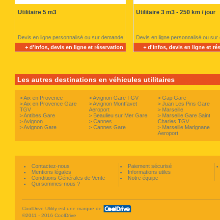
Utilitaire 5 m3
Utilitaire 3 m3 - 250 km / jour
Devis en ligne personnalisé ou sur demande
Devis en ligne personnalisé ou su
+ d'infos, devis en ligne et réservation
+ d'infos, devis en ligne et ré
Les autres destinations en véhicules utilitaires
>
Aix en Provence
>
Avignon Gare TGV
>
Gap Gare
>
Aix en Provence Gare
>
Avignon Montfavet
>
Juan Les Pins Gare
TGV
Aeroport
>
Marseille
>
Antibes Gare
>
Beaulieu sur Mer Gare
>
Marseille Gare Saint
>
Avignon
>
Cannes
Charles TGV
>
Avignon Gare
>
Cannes Gare
>
Marseille Marignane
Aeroport
Contactez-nous
Paiement sécurisé
Mentions légales
Informations utiles
Conditions Générales de Vente
Notre équipe
Qui sommes-nous ?
CoolDrive Utility est une marque de
©2011 - 2016 CoolDrive