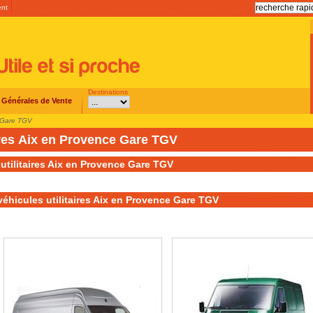
ent
Destinations
 Générales de Vente
 Gare TGV
aires Aix en Provence Gare TGV
 utilitaires Aix en Provence Gare TGV
véhicules utilitaires Aix en Provence Gare TGV