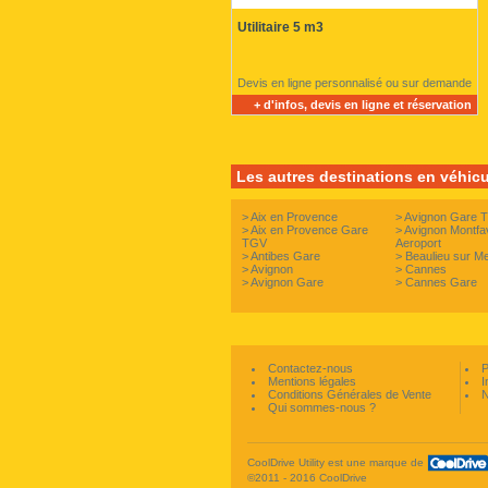
Utilitaire 5 m3
Devis en ligne personnalisé ou sur demande
+ d'infos, devis en ligne et réservation
Les autres destinations en véhicul
>
Aix en Provence
>
Avignon Gare 
>
Aix en Provence Gare
>
Avignon Montfa
TGV
Aeroport
>
Antibes Gare
>
Beaulieu sur M
>
Avignon
>
Cannes
>
Avignon Gare
>
Cannes Gare
Contactez-nous
P
Mentions légales
I
Conditions Générales de Vente
N
Qui sommes-nous ?
CoolDrive Utility est une marque de
©2011 - 2016 CoolDrive