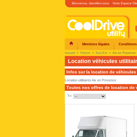
Bienvenue,
identifiez-vous
Votre Espace Cli
Mentions légales
Conditions
Accueil
>
France
>
Sud Est
>
Aix en Provence
Location véhicules utilit
Infos sur la location de véhicules
Location utilitaires Aix en Provence
Toutes nos offres de location de 
Tri