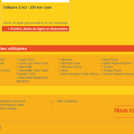
Utilitaire 3 m3 - 250 km / jour
Devis en ligne personnalisé ou sur demande
+ d'infos, devis en ligne et réservation
es utilitaires
TGV
>
Gap Gare
>
Menton
>
Nice Gare
vet
>
Juan Les Pins Gare
>
Menton Gare
>
Saint Raphael Gare
>
Marseille
>
Monaco Gare
>
Toulon
er Gare
>
Marseille Gare Saint
>
Nice
>
Toulon Gare
Charles TGV
>
Nice Aeroport Cote d'Azur
>
Toulon Hyeres Aerop
>
Marseille Marignane
Aeroport
aiement sécurisé
Wiki Cooldrive
nformations utiles
otre équipe