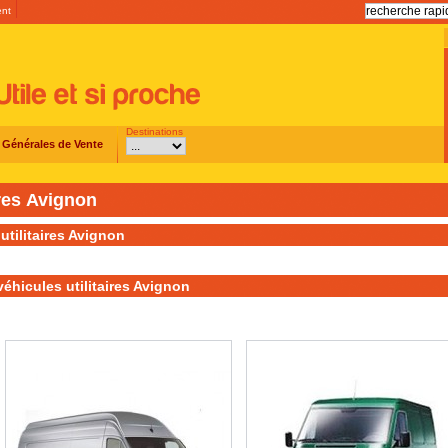
ent
Destinations
 Générales de Vente
ires Avignon
utilitaires Avignon
éhicules utilitaires Avignon