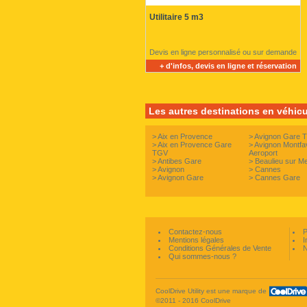
Utilitaire 5 m3
Devis en ligne personnalisé ou sur demande
+ d'infos, devis en ligne et réservation
Les autres destinations en véhicul
>
Aix en Provence
>
Avignon Gare 
>
Aix en Provence Gare
>
Avignon Montfa
TGV
Aeroport
>
Antibes Gare
>
Beaulieu sur M
>
Avignon
>
Cannes
>
Avignon Gare
>
Cannes Gare
Contactez-nous
P
Mentions légales
I
Conditions Générales de Vente
N
Qui sommes-nous ?
CoolDrive Utility est une marque de
©2011 - 2016 CoolDrive