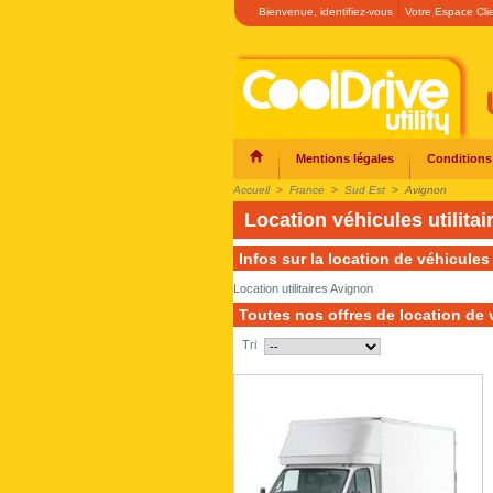
Bienvenue,
identifiez-vous
Votre Espace Cli
Mentions légales
Conditions
Accueil
>
France
>
Sud Est
>
Avignon
Location véhicules utilita
Infos sur la location de véhicules 
Location utilitaires Avignon
Toutes nos offres de location de v
Tri