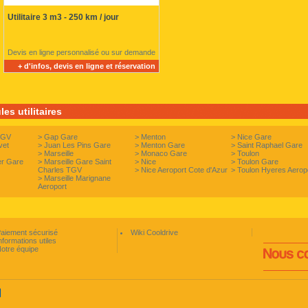
Utilitaire 3 m3 - 250 km / jour
Devis en ligne personnalisé ou sur demande
+ d'infos, devis en ligne et réservation
es utilitaires
TGV
>
Gap Gare
>
Menton
>
Nice Gare
vet
>
Juan Les Pins Gare
>
Menton Gare
>
Saint Raphael Gare
>
Marseille
>
Monaco Gare
>
Toulon
er Gare
>
Marseille Gare Saint
>
Nice
>
Toulon Gare
Charles TGV
>
Nice Aeroport Cote d'Azur
>
Toulon Hyeres Aerop
>
Marseille Marignane
Aeroport
aiement sécurisé
Wiki Cooldrive
nformations utiles
otre équipe