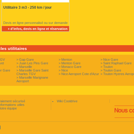
Utilitaire 3 m3 - 250 km / jour
Devis en ligne personnalisé ou sur demande
+ d'infos, devis en ligne et réservation
es utilitaires
TGV
>
Gap Gare
>
Menton
>
Nice Gare
vet
>
Juan Les Pins Gare
>
Menton Gare
>
Saint Raphael Gare
>
Marseille
>
Monaco Gare
>
Toulon
er Gare
>
Marseille Gare Saint
>
Nice
>
Toulon Gare
Charles TGV
>
Nice Aeroport Cote d'Azur
>
Toulon Hyeres Aerop
>
Marseille Marignane
Aeroport
aiement sécurisé
Wiki Cooldrive
nformations utiles
otre équipe