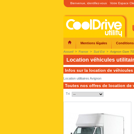
Bienvenue,
identifiez-vous
Votre Espace Cli
Mentions légales
Conditions
Accueil
>
France
>
Sud Est
>
Avignon Gare T
Location véhicules utilit
Infos sur la location de véhicules
Location utilitaires Avignon
Toutes nos offres de location de 
Tri