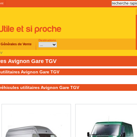
ent
Destinations
 Générales de Vente
GV
aires Avignon Gare TGV
 utilitaires Avignon Gare TGV
véhicules utilitaires Avignon Gare TGV