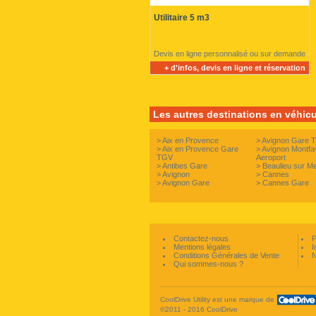
Utilitaire 5 m3
Devis en ligne personnalisé ou sur demande
+ d'infos, devis en ligne et réservation
Les autres destinations en véhicul
>
Aix en Provence
>
Avignon Gare 
>
Aix en Provence Gare
>
Avignon Montfa
TGV
Aeroport
>
Antibes Gare
>
Beaulieu sur M
>
Avignon
>
Cannes
>
Avignon Gare
>
Cannes Gare
Contactez-nous
P
Mentions légales
I
Conditions Générales de Vente
N
Qui sommes-nous ?
CoolDrive Utility est une marque de
©2011 - 2016 CoolDrive